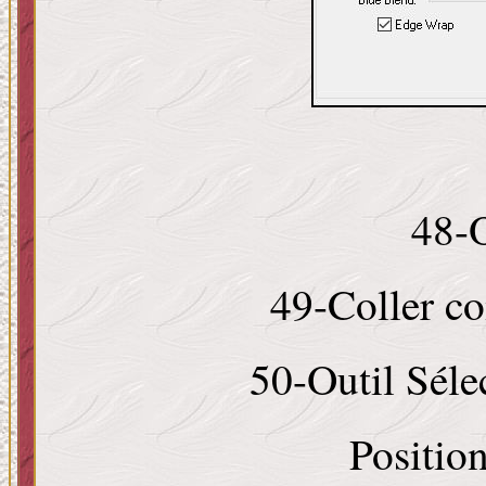
48-O
49-Coller c
50-Outil Sélec
Positio