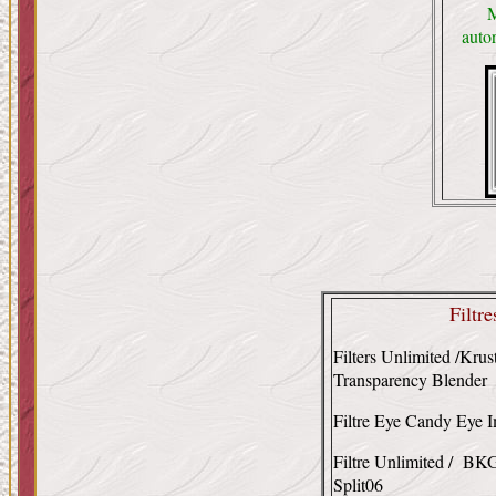
M
autor
Filtre
Filters Unlimited /Krus
Transparency Blender
Filtre Eye Candy Eye I
Filtre Unlimited / BKG
Split06