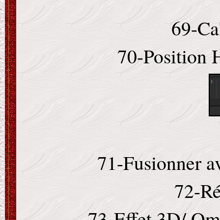
69-Ca
70-Position 
71-Fusionner av
72-Ré
73-Effet 3D/ Omb