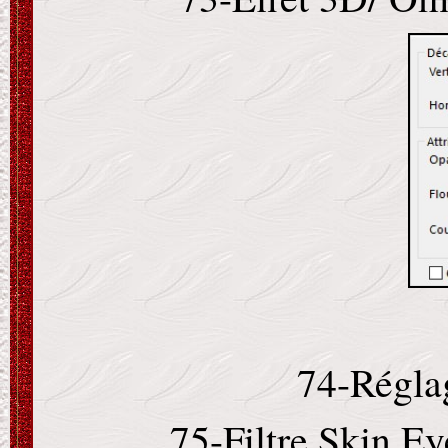
74-Réglag
75-Filtre Skin E