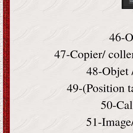
46-O
47-Copier/ coll
48-Objet 
49-(Position 
50-Cal
51-Image/