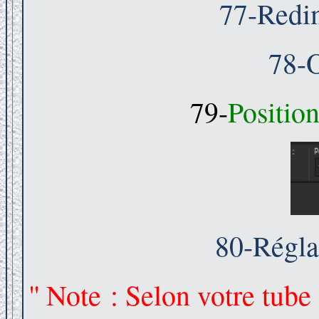
77-Redi
78-O
79-
Positio
80-Réglag
''
Note : Selon votre tube