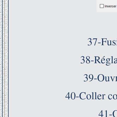
37-Fus
38-Régla
39-Ouvr
40-Coller c
41-O