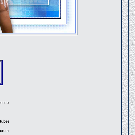
dence.
 tubes
 forum