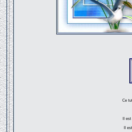
Ce tu
Il es
Il es